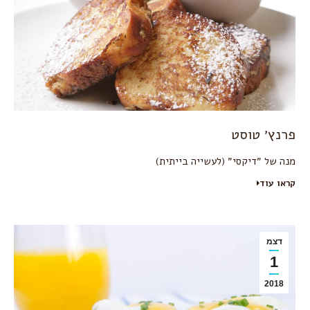
פרנץ׳ טוסט
מנה של ״דיקסי״ (לעשייה בייתית)
קראו עוד
דצמ
1
2018