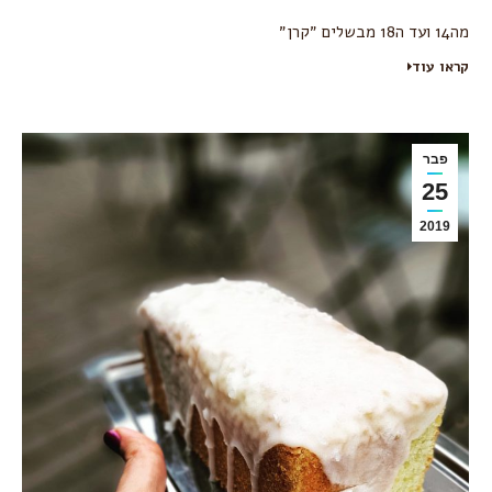
מה14 ועד ה18 מבשלים ״קרן״
קראו עוד
פבר
25
2019