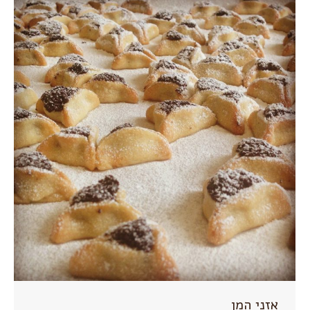
אזני המן