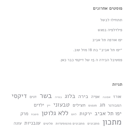
פוסטים אחרונים
תתחילו לבשל
פילדלפיה במגש
יפו אורפה תל אביב
״יפו תל אביב״ בת 8! מזל טוב.
פסטיבל הבירה ה 15 של דיקסי כבר כאן.
תגיות
בשר
דיקסי
בלוג
בירה
אורז
אפיה
דגים
אפונה
במיה
טבעוני
חג
ילדים
חצילים
המבורגר
חומוס
יין
ללא גלוטן
יפו תל אביב
ירקות
מרק
לחם
מטבח
מתכון
עגבניות
עוגה
מתכונים
מתכונים מהמסעדות
סלטים