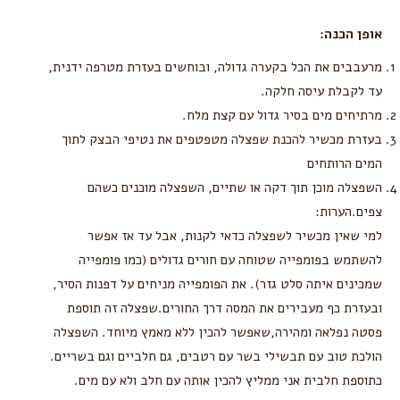
אופן הכנה:
מרעבבים את הכל בקערה גדולה, ובוחשים בעזרת מטרפה ידנית,
עד לקבלת עיסה חלקה.
מרתיחים מים בסיר גדול עם קצת מלח.
בעזרת מכשיר להכנת שפצלה מטפטפים את נטיפי הבצק לתוך
המים הרותחים
השפצלה מוכן תוך דקה או שתיים, השפצלה מוכנים כשהם
צפים.הערות:
למי שאין מכשיר לשפצלה כדאי לקנות, אבל עד אז אפשר
להשתמש בפומפייה שטוחה עם חורים גדולים (כמו פומפייה
שמכינים איתה סלט גזר). את הפומפייה מניחים על דפנות הסיר,
ובעזרת כף מעבירים את המסה דרך החורים.שפצלה זה תוספת
פסטה נפלאה ומהירה,שאפשר להכין ללא מאמץ מיוחד. השפצלה
הולכת טוב עם תבשילי בשר עם רטבים, גם חלביים וגם בשריים.
כתוספת חלבית אני ממליץ להכין אותה עם חלב ולא עם מים.