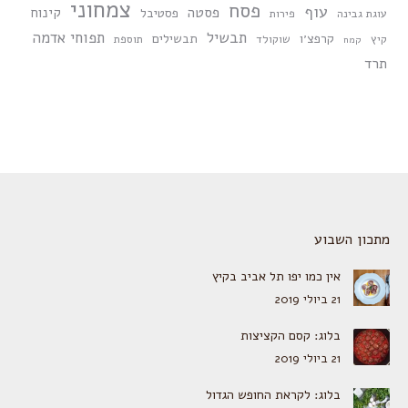
צמחוני
פסח
עוף
פסטה
קינוח
פסטיבל
עוגת גבינה
פירות
תבשיל
תפוחי אדמה
קרפצ׳ו
תבשילים
קיץ
שוקולד
תוספת
קמח
תרד
מתכון השבוע
אין כמו יפו תל אביב בקיץ
21 ביולי 2019
בלוג: קסם הקציצות
21 ביולי 2019
בלוג: לקראת החופש הגדול